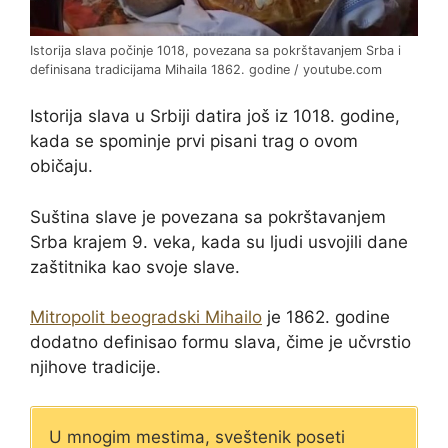
Istorija slava počinje 1018, povezana sa pokrštavanjem Srba i
definisana tradicijama Mihaila 1862. godine / youtube.com
Istorija slava u Srbiji datira još iz 1018. godine,
kada se spominje prvi pisani trag o ovom
običaju.
Suština slave je povezana sa pokrštavanjem
Srba krajem 9. veka, kada su ljudi usvojili dane
zaštitnika kao svoje slave.
Mitropolit beogradski Mihailo
je 1862. godine
dodatno definisao formu slava, čime je učvrstio
njihove tradicije.
U mnogim mestima, sveštenik poseti