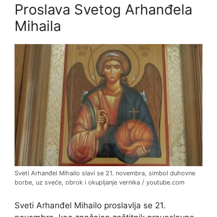
Proslava Svetog Arhanđela
Mihaila
Sveti Arhanđel Mihailo slavi se 21. novembra, simbol duhovne
borbe, uz sveće, obrok i okupljanje vernika / youtube.com
Sveti Arhanđel Mihailo proslavlja se 21.